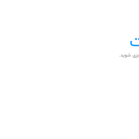
ت
زی شوید.