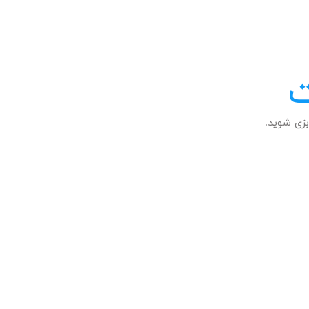
ت
زی شوید.