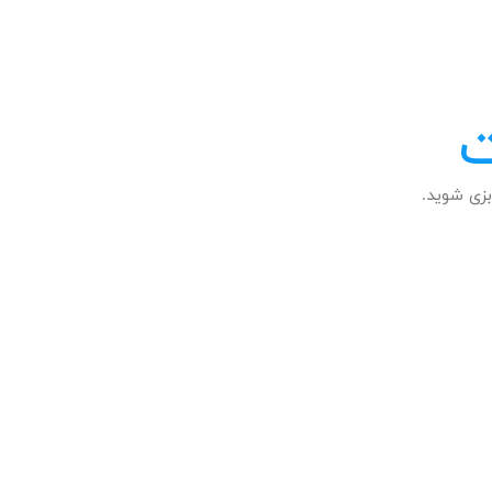
ت
زی شوید.