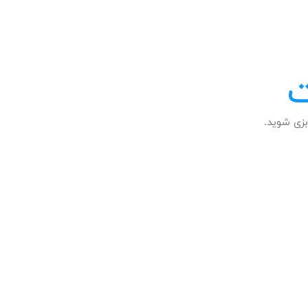
ت
زی شوید.