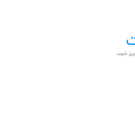
ت
زی شوید.