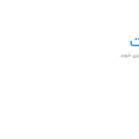
ت
زی شوید.