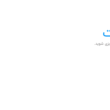
ت
زی شوید.